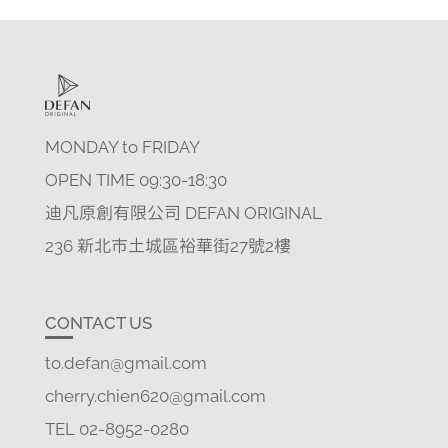
MONDAY to FRIDAY
OPEN TIME 09:30-18:30
迪凡原創有限公司 DEFAN ORIGINAL
236 新北市土城區裕華街27號2樓
CONTACT US
to.defan@gmail.com
cherry.chien620@gmail.com
TEL 02-8952-0280