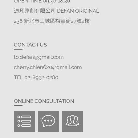
OPEN TIME 09:30-18:30
迪凡原創有限公司 DEFAN ORIGINAL
236 新北市土城區裕華街27號2樓
CONTACT US
to.defan@gmail.com
cherry.chien620@gmail.com
TEL 02-8952-0280
ONLINE CONSULTATION