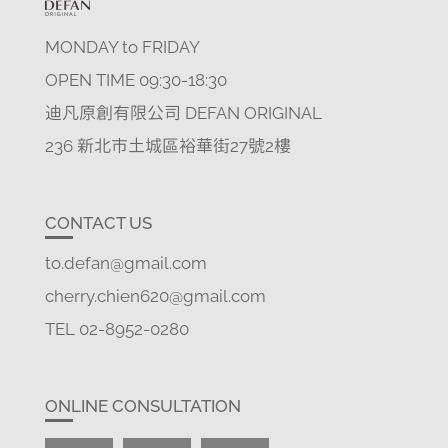
MONDAY to FRIDAY
OPEN TIME 09:30-18:30
迪凡原創有限公司 DEFAN ORIGINAL
236 新北市土城區裕華街27號2樓
CONTACT US
to.defan@gmail.com
cherry.chien620@gmail.com
TEL 02-8952-0280
ONLINE CONSULTATION