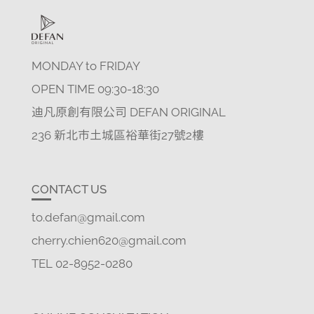
MONDAY to FRIDAY
OPEN TIME 09:30-18:30
迪凡原創有限公司 DEFAN ORIGINAL
236 新北市土城區裕華街27號2樓
CONTACT US
to.defan@gmail.com
cherry.chien620@gmail.com
TEL 02-8952-0280