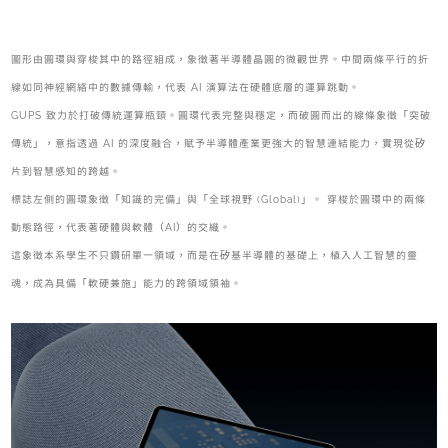
圖形由圓環與穿梭其中的路徑組成，象徵著半導體晶圓的微觀世界。中間兩條平行的折
線如同神經網絡中的數據傳輸，代表 AI 演算法在硬體底層的運算跳動。
GUPS 致力於打破傳統運算瓶頸。圓環代表完整與穩定，而破圓而出的線條象徵「突破
傳統」，意指透過 AI 的深度融合，賦予半導體產業更強大的智慧連結能力，實現從矽
片到智慧感知的跨越。
標誌左側的圓環象徵「知識的完備」與「全球視野 (Global)」。 穿梭於圓環中的兩條
動態路徑，代表著硬體與軟體（AI）的交織。
這象徵本系學生不只鑽研單一領域，而是在矽基半導體的基礎上，植入人工智慧的靈
魂，成為具備「軟硬兼施」能力的跨領域領袖。