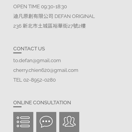
OPEN TIME 09:30-18:30
迪凡原創有限公司 DEFAN ORIGINAL
236 新北市土城區裕華街27號2樓
CONTACT US
to.defan@gmail.com
cherry.chien620@gmail.com
TEL 02-8952-0280
ONLINE CONSULTATION