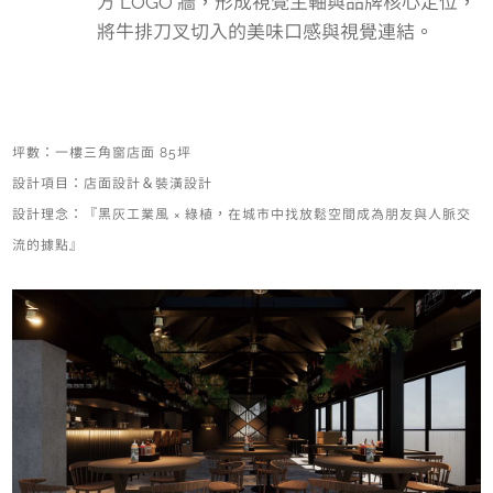
方 LOGO 牆，形成視覺主軸與品牌核心定位，
將牛排刀叉切入的美味口感與視覺連結。
坪數：一樓三角窗店面 85坪
設計項目：店面設計＆裝潢設計
設計理念：『黑灰工業風 × 綠植，在城市中找放鬆空間成為朋友與人脈交
流的據點』