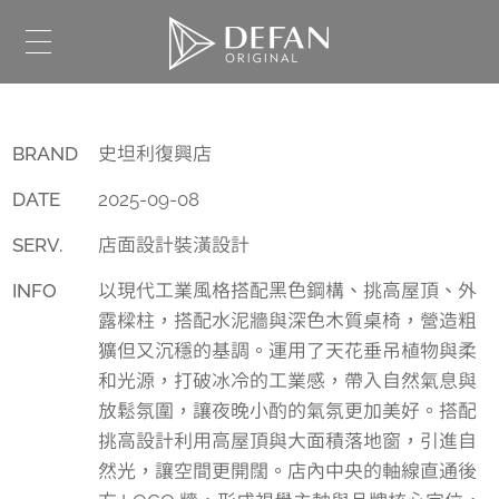
BRAND
史坦利復興店
DATE
2025-09-08
SERV.
店面設計裝潢設計
INFO
以現代工業風格搭配黑色鋼構、挑高屋頂、外
露樑柱，搭配水泥牆與深色木質桌椅，營造粗
獷但又沉穩的基調。運用了天花垂吊植物與柔
和光源，打破冰冷的工業感，帶入自然氣息與
放鬆氛圍，讓夜晚小酌的氣氛更加美好。搭配
挑高設計利用高屋頂與大面積落地窗，引進自
然光，讓空間更開闊。店內中央的軸線直通後