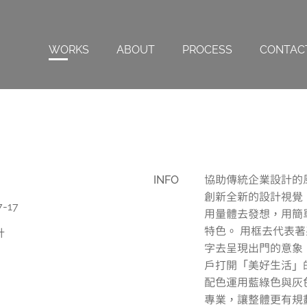
WORKS
ABOUT
PROCESS
CONTAC
INFO
協助傳統企業設計的
創新全新的設計視覺
7-17
用量體去發想，用簡
特色。 用框去代表
計
字去呈現出門的意象
戶打開「美好生活」
配色運用藍綠色與灰
專業，讓整體更有規