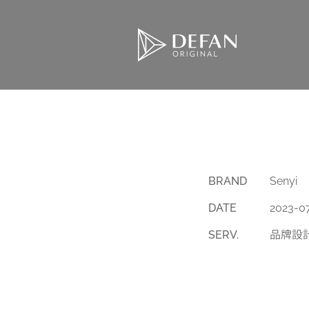
BRAND
Senyi
DATE
2023-0
SERV.
品牌設