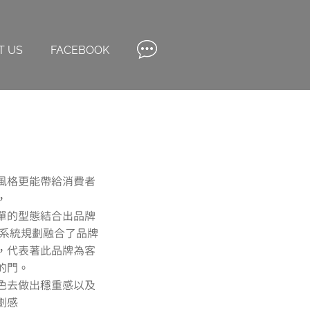
T US
FACEBOOK
風格更能帶給消費者
，
單的型態結合出品牌
著系統規劃融合了品牌
，代表著此品牌為客
的門。
色去做出穩重感以及
劃感