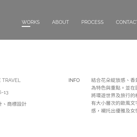
WORKS
ABOUT
PROCESS
CONTAC
E TRAVEL
INFO
結合花朵綻放感、香
為特色與重點。並在
6-13
將環遊世界及旅行的
有大小層次的歐風文
計、商標設計
感，襯托出優雅及女