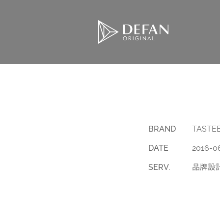
BRAND
TASTE
DATE
2016-0
SERV.
品牌設