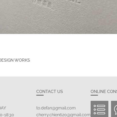
DESIGN WORKS
CONTACT US
ONLINE CON
DAY
to.defan@gmail.com
0-18:30
cherry.chien620@gmail.com