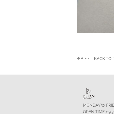
BACK TO 
MONDAY to FRI
OPEN TIME 09:3