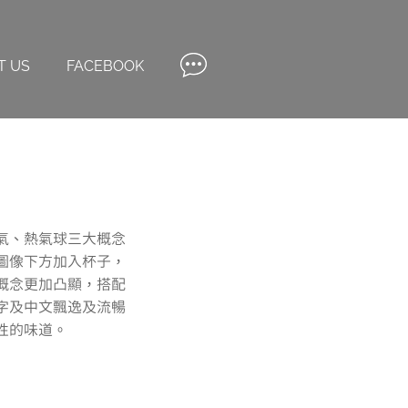
T US
FACEBOOK
氣、熱氣球三大概念
圖像下方加入杯子，
概念更加凸顯，搭配
字及中文飄逸及流暢
性的味道。