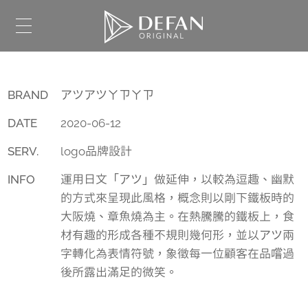
BRAND
アツアツㄚㄗㄚㄗ
DATE
2020-06-12
SERV.
logo品牌設計
INFO
運用日文「アツ」做延伸，以較為逗趣、幽默
的方式來呈現此風格，概念則以剛下鐵板時的
大阪燒、章魚燒為主。在熱騰騰的鐵板上，食
材有趣的形成各種不規則幾何形，並以アツ兩
字轉化為表情符號，象徵每一位顧客在品嚐過
後所露出滿足的微笑。