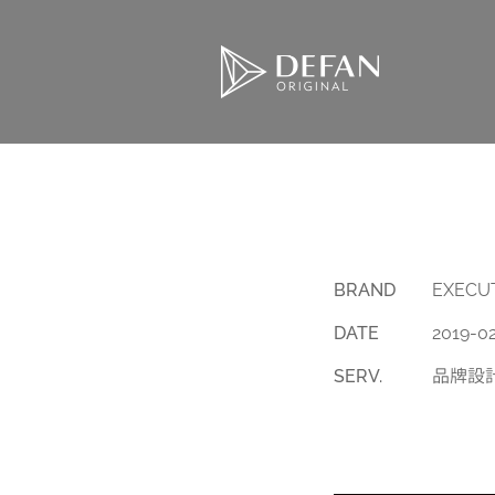
BRAND
EXECU
DATE
2019-0
SERV.
品牌設