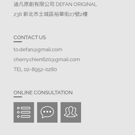
迪凡原創有限公司 DEFAN ORIGINAL
236 新北市土城區裕華街27號2樓
CONTACT US
to.defan@gmail.com
cherry.chien620@gmail.com
TEL 02-8952-0280
ONLINE CONSULTATION