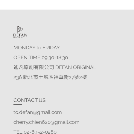
MONDAY to FRIDAY
OPEN TIME 09:30-18:30
迪凡原創有限公司 DEFAN ORIGINAL
236 新北市土城區裕華街27號2樓
CONTACT US
to.defan@gmail.com
cherry.chien620@gmail.com
TEL 02-8952-0280