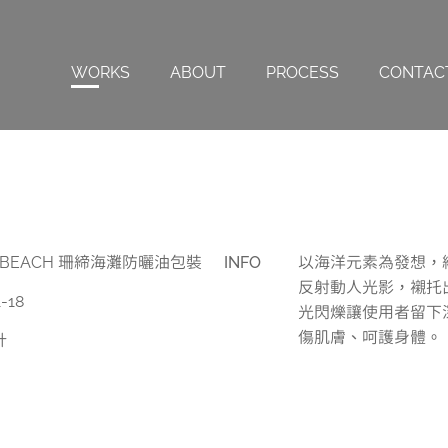
WORKS
ABOUT
PROCESS
CONTAC
Y BEACH 珊締海灘防曬油包裝
INFO
以海洋元素為發想，
反射動人光影，襯托
-18
光閃爍讓使用者留下
傷肌膚、呵護身體。
計